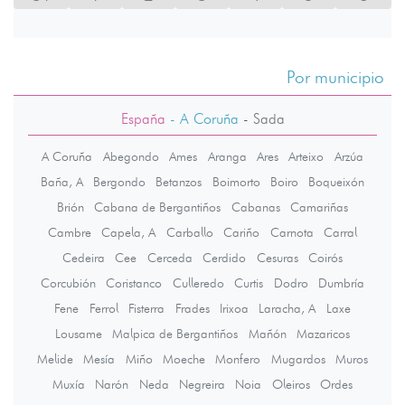
Por municipio
España
- A Coruña
-
Sada
A Coruña
Abegondo
Ames
Aranga
Ares
Arteixo
Arzúa
Baña, A
Bergondo
Betanzos
Boimorto
Boiro
Boqueixón
Brión
Cabana de Bergantiños
Cabanas
Camariñas
Cambre
Capela, A
Carballo
Cariño
Carnota
Carral
Cedeira
Cee
Cerceda
Cerdido
Cesuras
Coirós
Corcubión
Coristanco
Culleredo
Curtis
Dodro
Dumbría
Fene
Ferrol
Fisterra
Frades
Irixoa
Laracha, A
Laxe
Lousame
Malpica de Bergantiños
Mañón
Mazaricos
Melide
Mesía
Miño
Moeche
Monfero
Mugardos
Muros
Muxía
Narón
Neda
Negreira
Noia
Oleiros
Ordes