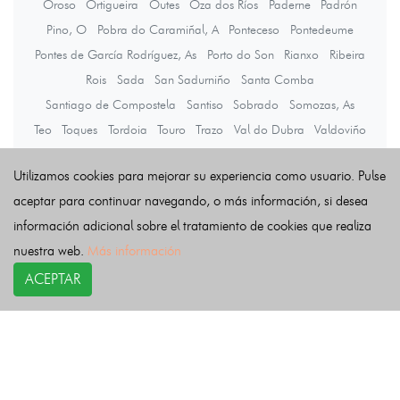
Oroso
Ortigueira
Outes
Oza dos Ríos
Paderne
Padrón
Pino, O
Pobra do Caramiñal, A
Ponteceso
Pontedeume
Pontes de García Rodríguez, As
Porto do Son
Rianxo
Ribeira
Rois
Sada
San Sadurniño
Santa Comba
Santiago de Compostela
Santiso
Sobrado
Somozas, As
Teo
Toques
Tordoia
Touro
Trazo
Val do Dubra
Valdoviño
Vedra
Vilarmaior
Vilasantar
Vimianzo
Zas
Utilizamos cookies para mejorar su experiencia como usuario. Pulse
aceptar para continuar navegando, o más información, si desea
Últimas noticias
información adicional sobre el tratamiento de cookies que realiza
nuestra web.
Más información
ACEPTAR
COPYRIGHT©
esquelas.es
2026.
Esquelas