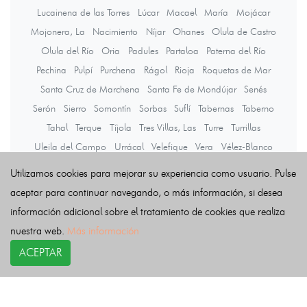
Lucainena de las Torres
Lúcar
Macael
María
Mojácar
Mojonera, La
Nacimiento
Níjar
Ohanes
Olula de Castro
Olula del Río
Oria
Padules
Partaloa
Paterna del Río
Pechina
Pulpí
Purchena
Rágol
Rioja
Roquetas de Mar
Santa Cruz de Marchena
Santa Fe de Mondújar
Senés
Serón
Sierro
Somontín
Sorbas
Suflí
Tabernas
Taberno
Tahal
Terque
Tíjola
Tres Villas, Las
Turre
Turrillas
Uleila del Campo
Urrácal
Velefique
Vera
Vélez-Blanco
Vélez-Rubio
Viator
Vícar
Zurgena
Utilizamos cookies para mejorar su experiencia como usuario. Pulse
aceptar para continuar navegando, o más información, si desea
información adicional sobre el tratamiento de cookies que realiza
Últimas noticias
nuestra web.
Más información
ACEPTAR