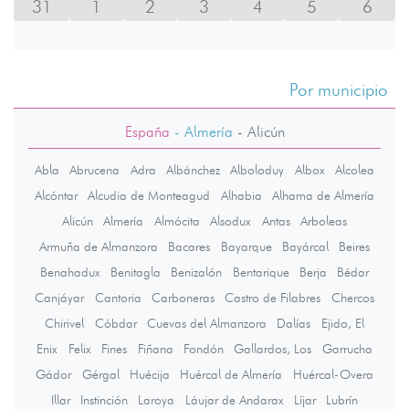
31
1
2
3
4
5
6
Por municipio
España
- Almería
-
Alicún
Abla
Abrucena
Adra
Albánchez
Alboloduy
Albox
Alcolea
Alcóntar
Alcudia de Monteagud
Alhabia
Alhama de Almería
Alicún
Almería
Almócita
Alsodux
Antas
Arboleas
Armuña de Almanzora
Bacares
Bayarque
Bayárcal
Beires
Benahadux
Benitagla
Benizalón
Bentarique
Berja
Bédar
Canjáyar
Cantoria
Carboneras
Castro de Filabres
Chercos
Chirivel
Cóbdar
Cuevas del Almanzora
Dalías
Ejido, El
Enix
Felix
Fines
Fiñana
Fondón
Gallardos, Los
Garrucha
Gádor
Gérgal
Huécija
Huércal de Almería
Huércal-Overa
Illar
Instinción
Laroya
Láujar de Andarax
Líjar
Lubrín