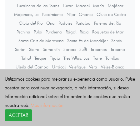
Lucainena de las Torres
Lúcar
Macael
María
Mojácar
Mojonera, La
Nacimiento
Níjar
Ohanes
Olula de Castro
Olula del Río
Oria
Padules
Partaloa
Paterna del Río
Pechina
Pulpí
Purchena
Rágol
Rioja
Roquetas de Mar
Santa Cruz de Marchena
Santa Fe de Mondújar
Senés
Serón
Sierro
Somontín
Sorbas
Suflí
Tabernas
Taberno
Tahal
Terque
Tíjola
Tres Villas, Las
Turre
Turrillas
Uleila del Campo
Urrácal
Velefique
Vera
Vélez-Blanco
Vélez-Rubio
Viator
Vícar
Zurgena
Utilizamos cookies para mejorar su experiencia como usuario. Pulse
aceptar para continuar navegando, o más información, si desea
información adicional sobre el tratamiento de cookies que realiza
Últimas noticias
nuestra web.
Más información
ACEPTAR