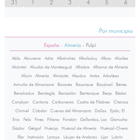
31
1
2
3
4
5
6
Por municipio
España
- Almería
-
Pulpí
Abla
Abrucena
Adra
Albánchez
Alboloduy
Albox
Alcolea
Alcóntar
Alcudia de Monteagud
Alhabia
Alhama de Almería
Alicún
Almería
Almócita
Alsodux
Antas
Arboleas
Armuña de Almanzora
Bacares
Bayarque
Bayárcal
Beires
Benahadux
Benitagla
Benizalón
Bentarique
Berja
Bédar
Canjáyar
Cantoria
Carboneras
Castro de Filabres
Chercos
Chirivel
Cóbdar
Cuevas del Almanzora
Dalías
Ejido, El
Enix
Felix
Fines
Fiñana
Fondón
Gallardos, Los
Garrucha
Gádor
Gérgal
Huécija
Huércal de Almería
Huércal-Overa
Illar
Instinción
Laroya
Láujar de Andarax
Líjar
Lubrín