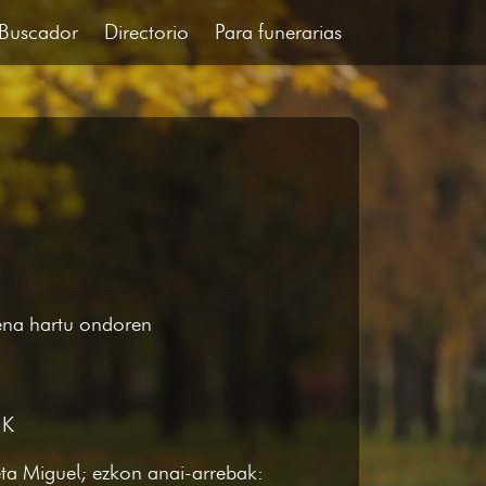
Buscador
Directorio
Para funerarias
pena hartu ondoren
IK
eta Miguel; ezkon anai-arrebak: