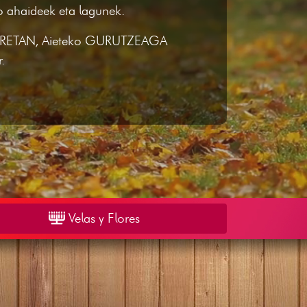
ko ahaideek eta lagunek.
ZPIRETAN, Aieteko GURUTZEAGA
.
Velas y Flores