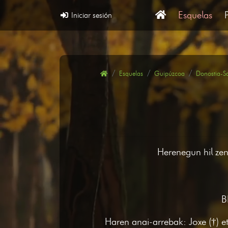
Esquelas
Iniciar sesión
Esquelas
Guipúzcoa
Donostia-S
Herenegun hil zen
B
Haren anai-arrebak: Joxe (†) e