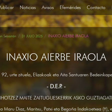
Publicar
Noticias
Avisos
Efemérides
Contacto
INAXIO AIERBE IRAOLA
an Sebastián
31 JULIO 2025
INAXIO AIERBE IRAOLA
 92, urte zituela, Elizakoak eta Aita Santuaren Bedeinka
- D.E.P. -
IHOTZEZ MAITE ZAITUGUESKERRIK ASKO GUZTIAGAT
ta Maru Diaz, Maritxu, Patxi eta Begoña Indakoetxea (†), 