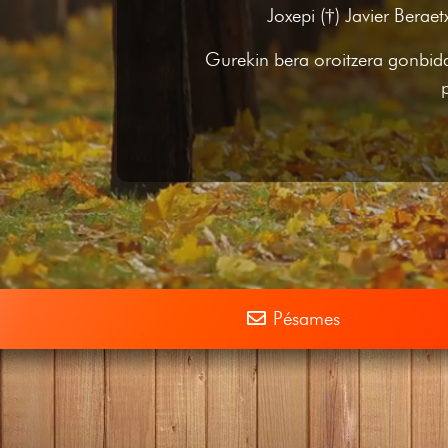
Joxepi (†) Javier Berae
Gurekin bera oroitzera gonb
Pésames