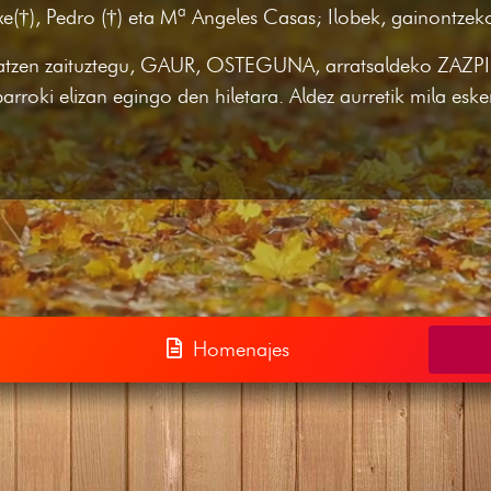
txe(†), Pedro (†) eta Mª Angeles Casas; Ilobek, gainontze
idatzen zaituztegu, GAUR, OSTEGUNA, arratsaldeko ZA
parroki elizan egingo den hiletara. Aldez aurretik mila esker
Homenajes