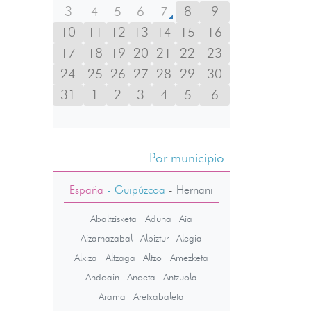
3
4
5
6
7
8
9
10
11
12
13
14
15
16
17
18
19
20
21
22
23
24
25
26
27
28
29
30
31
1
2
3
4
5
6
Por municipio
España
- Guipúzcoa
-
Hernani
Abaltzisketa
Aduna
Aia
Aizarnazabal
Albiztur
Alegia
Alkiza
Altzaga
Altzo
Amezketa
Andoain
Anoeta
Antzuola
Arama
Aretxabaleta