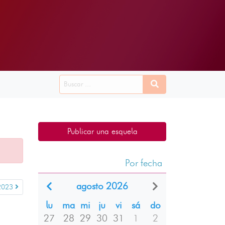
Publicar una esquela
Por fecha
agosto 2026
2023
lu
ma
mi
ju
vi
sá
do
27
28
29
30
31
1
2