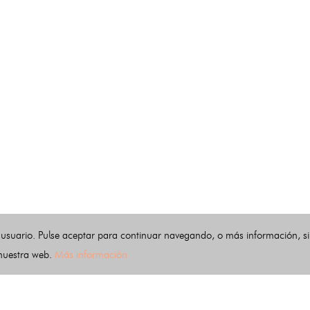
 usuario. Pulse aceptar para continuar navegando, o más información, s
 nuestra web.
Más información