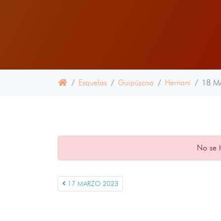
Esquelas
Guipúzcoa
Hernani
18 M
No se 
17 MARZO 2023