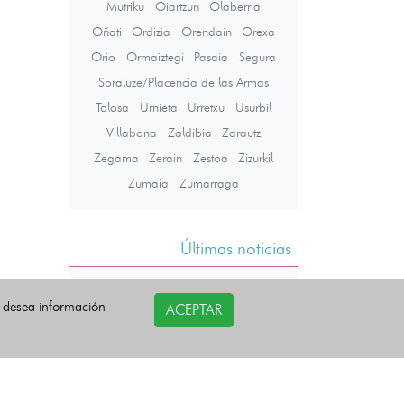
Mutriku
Oiartzun
Olaberria
Oñati
Ordizia
Orendain
Orexa
Orio
Ormaiztegi
Pasaia
Segura
Soraluze/Placencia de las Armas
Tolosa
Urnieta
Urretxu
Usurbil
Villabona
Zaldibia
Zarautz
Zegama
Zerain
Zestoa
Zizurkil
Zumaia
Zumarraga
Últimas noticias
i desea información
ACEPTAR