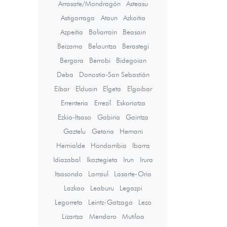
Arrasate/Mondragón
Asteasu
Astigarraga
Ataun
Azkoitia
Azpeitia
Baliarrain
Beasain
Beizama
Belauntza
Berastegi
Bergara
Berrobi
Bidegoian
Deba
Donostia-San Sebastián
Eibar
Elduain
Elgeta
Elgoibar
Errenteria
Errezil
Eskoriatza
Ezkio-Itsaso
Gabiria
Gaintza
Gaztelu
Getaria
Hernani
Hernialde
Hondarribia
Ibarra
Idiazabal
Ikaztegieta
Irun
Irura
Itsasondo
Larraul
Lasarte-Oria
Lazkao
Leaburu
Legazpi
Legorreta
Leintz-Gatzaga
Lezo
Lizartza
Mendaro
Mutiloa