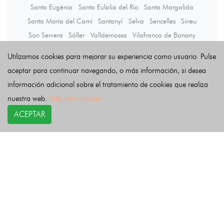
Santa Eugènia
Santa Eulalia del Río
Santa Margalida
Santa María del Camí
Santanyí
Selva
Sencelles
Sineu
Son Servera
Sóller
Valldemossa
Vilafranca de Bonany
Utilizamos cookies para mejorar su experiencia como usuario. Pulse
Últimas noticias
aceptar para continuar navegando, o más información, si desea
información adicional sobre el tratamiento de cookies que realiza
nuestra web.
Más información
ACEPTAR
COPYRIGHT©
esquelas.es
2026.
Esquelas
Todos los derechos reservados.
Publicar esquelas
Noticias
Política de privacidad
Buscador
Política de Cookies
Condiciones de uso