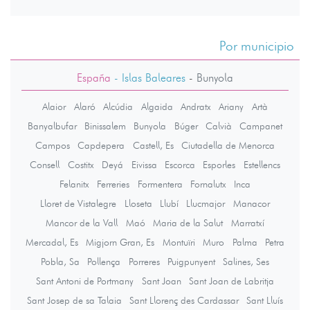
Por municipio
España
- Islas Baleares
-
Bunyola
Alaior
Alaró
Alcúdia
Algaida
Andratx
Ariany
Artà
Banyalbufar
Binissalem
Bunyola
Búger
Calvià
Campanet
Campos
Capdepera
Castell, Es
Ciutadella de Menorca
Consell
Costitx
Deyá
Eivissa
Escorca
Esporles
Estellencs
Felanitx
Ferreries
Formentera
Fornalutx
Inca
Lloret de Vistalegre
Lloseta
Llubí
Llucmajor
Manacor
Mancor de la Vall
Maó
Maria de la Salut
Marratxí
Mercadal, Es
Migjorn Gran, Es
Montuïri
Muro
Palma
Petra
Pobla, Sa
Pollença
Porreres
Puigpunyent
Salines, Ses
Sant Antoni de Portmany
Sant Joan
Sant Joan de Labritja
Sant Josep de sa Talaia
Sant Llorenç des Cardassar
Sant Lluís