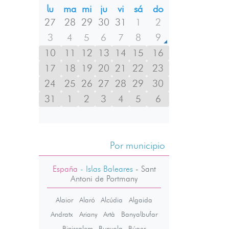
lu
ma
mi
ju
vi
sá
do
27
28
29
30
31
1
2
3
4
5
6
7
8
9
10
11
12
13
14
15
16
17
18
19
20
21
22
23
24
25
26
27
28
29
30
31
1
2
3
4
5
6
Por municipio
España
- Islas Baleares
-
Sant
Antoni de Portmany
Alaior
Alaró
Alcúdia
Algaida
Andratx
Ariany
Artà
Banyalbufar
Binissalem
Bunyola
Búger