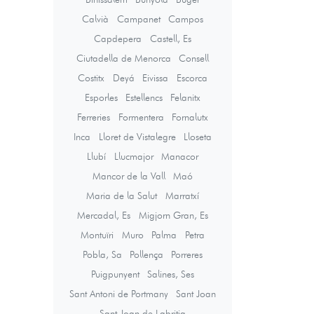
Calvià
Campanet
Campos
Capdepera
Castell, Es
Ciutadella de Menorca
Consell
Costitx
Deyá
Eivissa
Escorca
Esporles
Estellencs
Felanitx
Ferreries
Formentera
Fornalutx
Inca
Lloret de Vistalegre
Lloseta
Llubí
Llucmajor
Manacor
Mancor de la Vall
Maó
Maria de la Salut
Marratxí
Mercadal, Es
Migjorn Gran, Es
Montuïri
Muro
Palma
Petra
Pobla, Sa
Pollença
Porreres
Puigpunyent
Salines, Ses
Sant Antoni de Portmany
Sant Joan
Sant Joan de Labritja