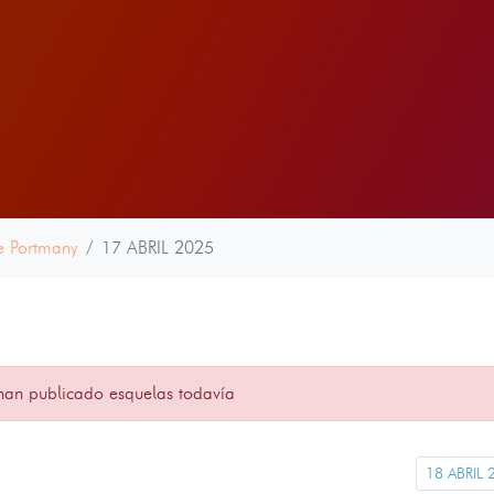
e Portmany
17 ABRIL 2025
han publicado esquelas todavía
18 ABRIL