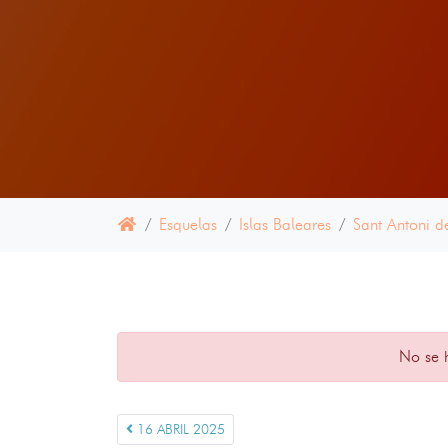
Esquelas
Islas Baleares
Sant Antoni d
No se 
16 ABRIL 2025