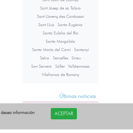
Sant Josep de sa Talaia
Sant Llorenç des Cardassar
Sant Lluís
Santa Eugènia
Santa Eulalia del Río
Santa Margalida
Santa María del Camí
Santanyí
Selva
Sencelles
Sineu
Son Servera
Sóller
Valldemossa
Vilafranca de Bonany
Últimas noticias
i desea información
ACEPTAR