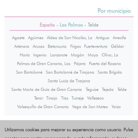
Por municipio
España
- Las Palmas
-
Telde
Agaete
Agüimes
Aldea de San Nicolás, La
Antigua
Arrecife
Artenara
Arucas
Betancuria
Firgas
Fuerteventura
Gáldar
Haría
Ingenio
Lanzarote
Mogán
Moya
Oliva, La
Palmas de Gran Canaria, Las
Pájara
Puerto del Rosario
San Bartolomé
San Bartolomé de Tirajana
Santa Brígida
Santa Lucía de Tirajana
Santa María de Guía de Gran Canaria
Teguise
Tejeda
Telde
Teror
Tinajo
Tías
Tuineje
Valleseco
Valsequillo de Gran Canaria
Vega de San Mateo
Yaiza
Últimas noticias
Utilizamos cookies para mejorar su experiencia como usuario. Pulse