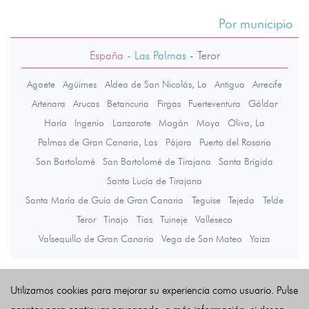
Por municipio
España
- Las Palmas
-
Teror
Agaete
Agüimes
Aldea de San Nicolás, La
Antigua
Arrecife
Artenara
Arucas
Betancuria
Firgas
Fuerteventura
Gáldar
Haría
Ingenio
Lanzarote
Mogán
Moya
Oliva, La
Palmas de Gran Canaria, Las
Pájara
Puerto del Rosario
San Bartolomé
San Bartolomé de Tirajana
Santa Brígida
Santa Lucía de Tirajana
Santa María de Guía de Gran Canaria
Teguise
Tejeda
Telde
Teror
Tinajo
Tías
Tuineje
Valleseco
Valsequillo de Gran Canaria
Vega de San Mateo
Yaiza
Últimas noticias
Utilizamos cookies para mejorar su experiencia como usuario. Pulse