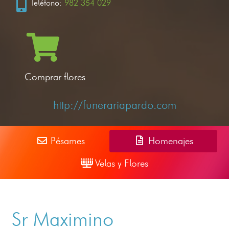
Teléfono:
982 354 029
Comprar flores
http://funerariapardo.com
Pésames
Homenajes
Velas y Flores
Sr Maximino