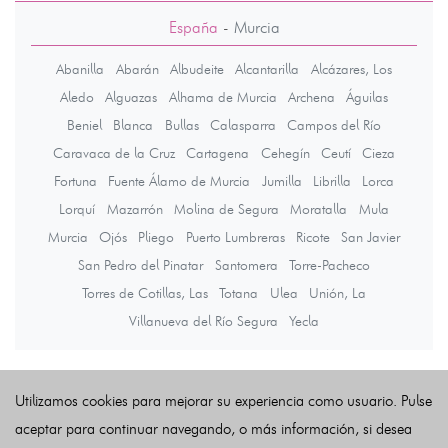
España
-
Murcia
Abanilla
Abarán
Albudeite
Alcantarilla
Alcázares, Los
Aledo
Alguazas
Alhama de Murcia
Archena
Águilas
Beniel
Blanca
Bullas
Calasparra
Campos del Río
Caravaca de la Cruz
Cartagena
Cehegín
Ceutí
Cieza
Fortuna
Fuente Álamo de Murcia
Jumilla
Librilla
Lorca
Lorquí
Mazarrón
Molina de Segura
Moratalla
Mula
Murcia
Ojós
Pliego
Puerto Lumbreras
Ricote
San Javier
San Pedro del Pinatar
Santomera
Torre-Pacheco
Torres de Cotillas, Las
Totana
Ulea
Unión, La
Villanueva del Río Segura
Yecla
Últimas noticias
Utilizamos cookies para mejorar su experiencia como usuario. Pulse
aceptar para continuar navegando, o más información, si desea