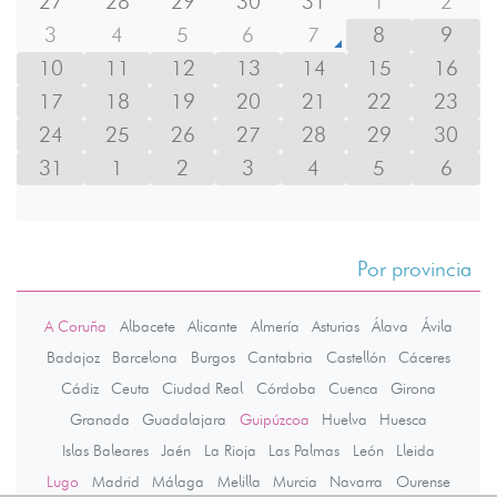
27
28
29
30
31
1
2
3
4
5
6
7
8
9
10
11
12
13
14
15
16
17
18
19
20
21
22
23
24
25
26
27
28
29
30
31
1
2
3
4
5
6
Por provincia
A Coruña
Albacete
Alicante
Almería
Asturias
Álava
Ávila
Badajoz
Barcelona
Burgos
Cantabria
Castellón
Cáceres
Cádiz
Ceuta
Ciudad Real
Córdoba
Cuenca
Girona
Granada
Guadalajara
Guipúzcoa
Huelva
Huesca
Islas Baleares
Jaén
La Rioja
Las Palmas
León
Lleida
Lugo
Madrid
Málaga
Melilla
Murcia
Navarra
Ourense