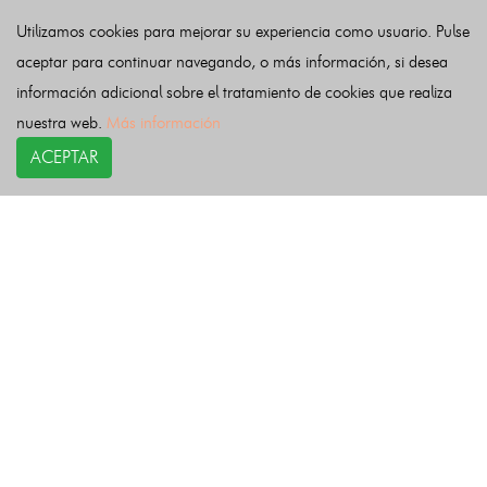
Palencia
Pontevedra
Salamanca
Santa Cruz de Tenerife
Utilizamos cookies para mejorar su experiencia como usuario. Pulse
Segovia
Sevilla
Soria
Tarragona
Teruel
Toledo
Valencia
aceptar para continuar navegando, o más información, si desea
Valladolid
Vizcaya
Zamora
Zaragoza
información adicional sobre el tratamiento de cookies que realiza
nuestra web.
Más información
Últimas noticias
ACEPTAR
COPYRIGHT©
esquelas.es
2026.
Esquelas
Todos los derechos reservados.
Publicar esquelas
Noticias
Política de privacidad
Buscador
Política de Cookies
Condiciones de uso