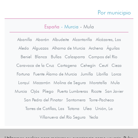
Por municipio
España
- Murcia
-
Mula
Abanilla
Abarán
Albudeite
Alcantarilla
Alcázares, Los
Aledo
Alguazas
Alhama de Murcia
Archena
Águilas
Beniel
Blanca
Bullas
Calasparra
Campos del Río
Caravaca de la Cruz
Cartagena
Cehegín
Ceutí
Cieza
Fortuna
Fuente Álamo de Murcia
Jumilla
Librilla
Lorca
Lorquí
Mazarrón
Molina de Segura
Moratalla
Mula
Murcia
Ojós
Pliego
Puerto Lumbreras
Ricote
San Javier
San Pedro del Pinatar
Santomera
Torre-Pacheco
Torres de Cotillas, Las
Totana
Ulea
Unión, La
Villanueva del Río Segura
Yecla