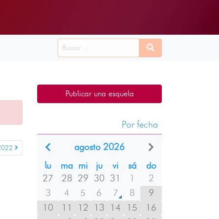
Publicar una esquela
Por fecha
agosto 2026
2022
lu
ma
mi
ju
vi
sá
do
27
28
29
30
31
1
2
3
4
5
6
7
8
9
10
11
12
13
14
15
16