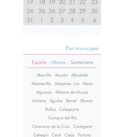
17
18
19
20
21
22
23
24
25
26
27
28
29
30
31
1
2
3
4
5
6
Por municipio
España
- Murcia
-
Santomera
Abanilla
Abarán
Albudeite
Alcantarilla
Alcázares, Los
Aledo
Alguazas
Alhama de Murcia
Archena
Águilas
Beniel
Blanca
Bullas
Calasparra
Campos del Río
Caravaca de la Cruz
Cartagena
Cehegín
Ceutí
Cieza
Fortuna