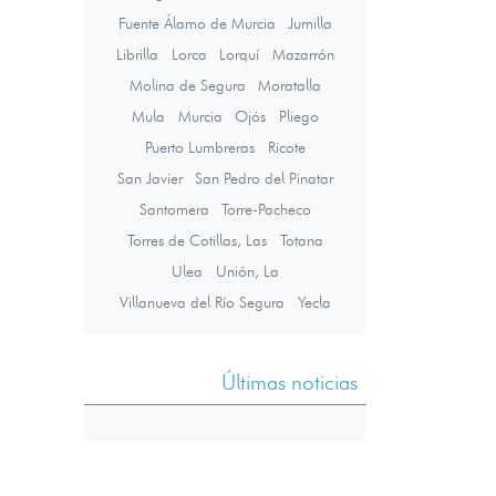
Fuente Álamo de Murcia
Jumilla
Librilla
Lorca
Lorquí
Mazarrón
Molina de Segura
Moratalla
Mula
Murcia
Ojós
Pliego
Puerto Lumbreras
Ricote
San Javier
San Pedro del Pinatar
Santomera
Torre-Pacheco
Torres de Cotillas, Las
Totana
Ulea
Unión, La
Villanueva del Río Segura
Yecla
Últimas noticias