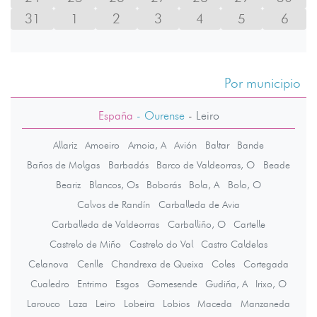
31
1
2
3
4
5
6
Por municipio
España
- Ourense
-
Leiro
Allariz
Amoeiro
Arnoia, A
Avión
Baltar
Bande
Baños de Molgas
Barbadás
Barco de Valdeorras, O
Beade
Beariz
Blancos, Os
Boborás
Bola, A
Bolo, O
Calvos de Randín
Carballeda de Avia
Carballeda de Valdeorras
Carballiño, O
Cartelle
Castrelo de Miño
Castrelo do Val
Castro Caldelas
Celanova
Cenlle
Chandrexa de Queixa
Coles
Cortegada
Cualedro
Entrimo
Esgos
Gomesende
Gudiña, A
Irixo, O
Larouco
Laza
Leiro
Lobeira
Lobios
Maceda
Manzaneda