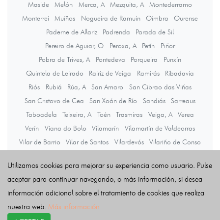
Maside
Melón
Merca, A
Mezquita, A
Montederramo
Monterrei
Muíños
Nogueira de Ramuín
Oímbra
Ourense
Paderne de Allariz
Padrenda
Parada de Sil
Pereiro de Aguiar, O
Peroxa, A
Petín
Piñor
Pobra de Trives, A
Pontedeva
Porqueira
Punxín
Quintela de Leirado
Rairiz de Veiga
Ramirás
Ribadavia
Riós
Rubiá
Rúa, A
San Amaro
San Cibrao das Viñas
San Cristovo de Cea
San Xoán de Río
Sandiás
Sarreaus
Taboadela
Teixeira, A
Toén
Trasmiras
Veiga, A
Verea
Verín
Viana do Bolo
Vilamarín
Vilamartín de Valdeorras
Vilar de Barrio
Vilar de Santos
Vilardevós
Vilariño de Conso
Xinzo de Limia
Xunqueira de Ambía
Utilizamos cookies para mejorar su experiencia como usuario. Pulse
Xunqueira de Espadanedo
aceptar para continuar navegando, o más información, si desea
información adicional sobre el tratamiento de cookies que realiza
Últimas noticias
nuestra web.
Más información