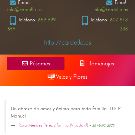
Email:
Email:
info@cardelle.es
info@cardelle.es
Teléfono:
659 999
Teléfono:
607 513
559
333
http://cardelle.es
Pésames
Homenajes
Velas y Flores
Un abrazo de amor y ánimo para toda familia .D.E.P.
Manuel
Rosa Mendez Pérez y familia (Villadavil)
-
26 MAYO 2025