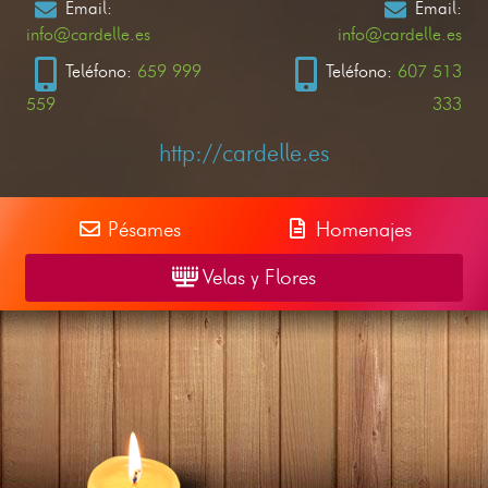
Email:
Email:
info@cardelle.es
info@cardelle.es
Teléfono:
659 999
Teléfono:
607 513
559
333
http://cardelle.es
Pésames
Homenajes
Velas y Flores