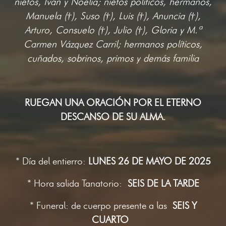
nietos, Iván y Noelia; nietos políticos, hermanos,
Manuela (†), Suso (†), Luis (†), Anuncia (†),
Arturo, Consuelo (†), Julio (†), Gloria y M.ª
Carmen Vázquez Carril; hermanos políticos,
cuñados, sobrinos, primos y demás familia
RUEGAN UNA ORACIÓN POR EL ETERNO
DESCANSO DE SU ALMA.
* Día del entierro:
LUNES 26 DE MAYO DE 2025
* Hora salida Tanatorio:
SEIS DE LA TARDE
* Funeral: de cuerpo presente a las
SEIS Y
CUARTO