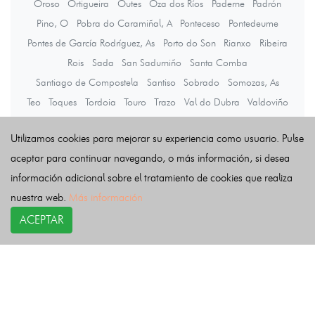
Oroso
Ortigueira
Outes
Oza dos Ríos
Paderne
Padrón
Pino, O
Pobra do Caramiñal, A
Ponteceso
Pontedeume
Pontes de García Rodríguez, As
Porto do Son
Rianxo
Ribeira
Rois
Sada
San Sadurniño
Santa Comba
Santiago de Compostela
Santiso
Sobrado
Somozas, As
Teo
Toques
Tordoia
Touro
Trazo
Val do Dubra
Valdoviño
Vedra
Vilarmaior
Vilasantar
Vimianzo
Zas
Utilizamos cookies para mejorar su experiencia como usuario. Pulse
aceptar para continuar navegando, o más información, si desea
Últimas noticias
información adicional sobre el tratamiento de cookies que realiza
nuestra web.
Más información
ACEPTAR
COPYRIGHT©
esquelas.es
2026.
Esquelas