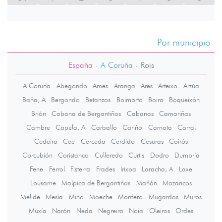
Por municipio
España
- A Coruña
-
Rois
A Coruña
Abegondo
Ames
Aranga
Ares
Arteixo
Arzúa
Baña, A
Bergondo
Betanzos
Boimorto
Boiro
Boqueixón
Brión
Cabana de Bergantiños
Cabanas
Camariñas
Cambre
Capela, A
Carballo
Cariño
Carnota
Carral
Cedeira
Cee
Cerceda
Cerdido
Cesuras
Coirós
Corcubión
Coristanco
Culleredo
Curtis
Dodro
Dumbría
Fene
Ferrol
Fisterra
Frades
Irixoa
Laracha, A
Laxe
Lousame
Malpica de Bergantiños
Mañón
Mazaricos
Melide
Mesía
Miño
Moeche
Monfero
Mugardos
Muros
Muxía
Narón
Neda
Negreira
Noia
Oleiros
Ordes