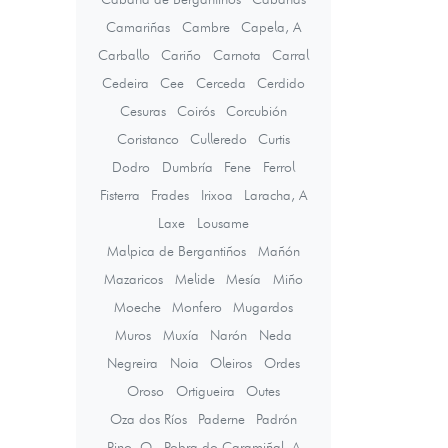
Camariñas
Cambre
Capela, A
Carballo
Cariño
Carnota
Carral
Cedeira
Cee
Cerceda
Cerdido
Cesuras
Coirós
Corcubión
Coristanco
Culleredo
Curtis
Dodro
Dumbría
Fene
Ferrol
Fisterra
Frades
Irixoa
Laracha, A
Laxe
Lousame
Malpica de Bergantiños
Mañón
Mazaricos
Melide
Mesía
Miño
Moeche
Monfero
Mugardos
Muros
Muxía
Narón
Neda
Negreira
Noia
Oleiros
Ordes
Oroso
Ortigueira
Outes
Oza dos Ríos
Paderne
Padrón
Pino, O
Pobra do Caramiñal, A