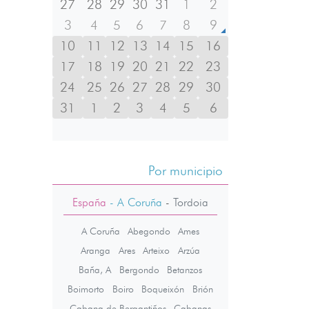
27
28
29
30
31
1
2
3
4
5
6
7
8
9
10
11
12
13
14
15
16
17
18
19
20
21
22
23
24
25
26
27
28
29
30
31
1
2
3
4
5
6
Por municipio
España
- A Coruña
-
Tordoia
A Coruña
Abegondo
Ames
Aranga
Ares
Arteixo
Arzúa
Baña, A
Bergondo
Betanzos
Boimorto
Boiro
Boqueixón
Brión
Cabana de Bergantiños
Cabanas