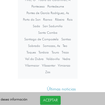
Ponteceso
Pontedeume
Pontes de García Rodríguez, As
Porto do Son
Rianxo
Ribeira
Rois
Sada
San Sadurniño
Santa Comba
Santiago de Compostela
Santiso
Sobrado
Somozas, As
Teo
Toques
Tordoia
Touro
Trazo
Val do Dubra
Valdoviño
Vedra
Vilarmaior
Vilasantar
Vimianzo
Zas
Últimas noticias
i desea información
ACEPTAR