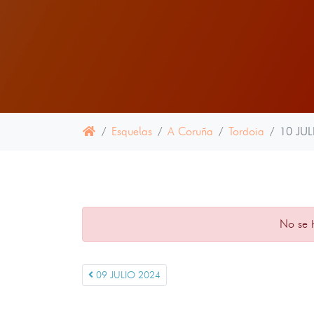
Esquelas
A Coruña
Tordoia
10 JUL
No se 
09 JULIO 2024