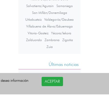
Salvatierra/Agurain
Samaniego
San Millán/Donemiliaga
Urkabustaiz
Valdegovía/Gaubea
Villabuena de Álava/Eskuernaga
Vitoria-Gasteiz
Yécora/Iekora
Zalduondo
Zambrana
Zigoitia
Zuia
Últimas noticias
i desea información
ACEPTAR
COPYRIGHT©
esquelas.es
2026.