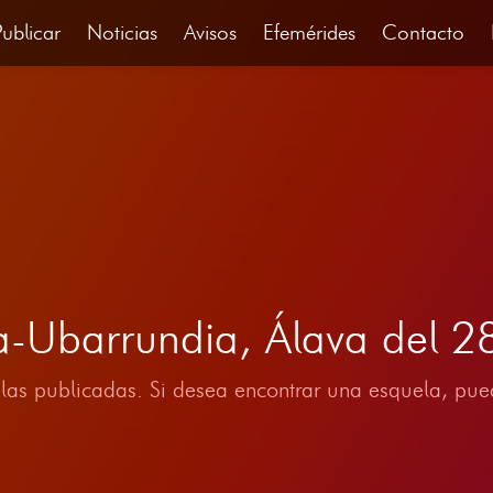
Publicar
Noticias
Avisos
Efemérides
Contacto
a-Ubarrundia, Álava del 
las publicadas. Si desea encontrar una esquela, pued