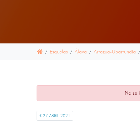
Esquelas
Álava
Arrazua-Ubarrundia
No se 
27 ABRIL 2021