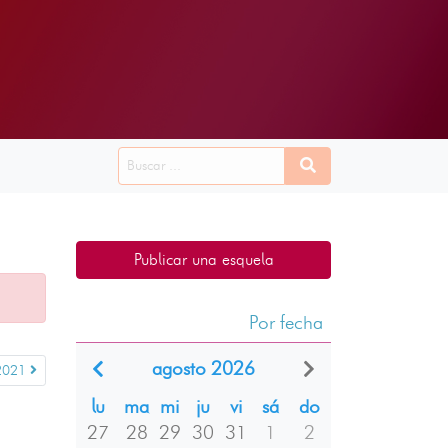
Publicar una esquela
Por fecha
agosto 2026
 2021
lu
ma
mi
ju
vi
sá
do
27
28
29
30
31
1
2