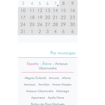
3
4
5
6
7
8
9
10
11
12
13
14
15
16
17
18
19
20
21
22
23
24
25
26
27
28
29
30
31
1
2
3
4
5
6
Por municipio
España
- Álava
-
Arrazua-
Ubarrundia
Alegría-Dulantzi
Amurrio
Añana
Aramaio
Armiñón
Arraia-Maeztu
Arrazua-Ubarrundia
Artziniega
Asparrena
Ayala/Aiara
Baños de Ebro/Mañueta