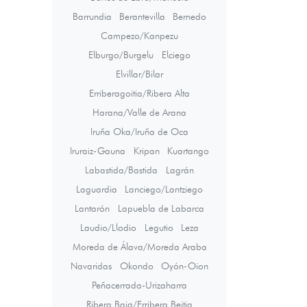
Barrundia
Berantevilla
Bernedo
Campezo/Kanpezu
Elburgo/Burgelu
Elciego
Elvillar/Bilar
Erriberagoitia/Ribera Alta
Harana/Valle de Arana
Iruña Oka/Iruña de Oca
Iruraiz-Gauna
Kripan
Kuartango
Labastida/Bastida
Lagrán
Laguardia
Lanciego/Lantziego
Lantarón
Lapuebla de Labarca
Laudio/Llodio
Legutio
Leza
Moreda de Álava/Moreda Araba
Navaridas
Okondo
Oyón-Oion
Peñacerrada-Urizaharra
Ribera Baja/Erribera Beitia