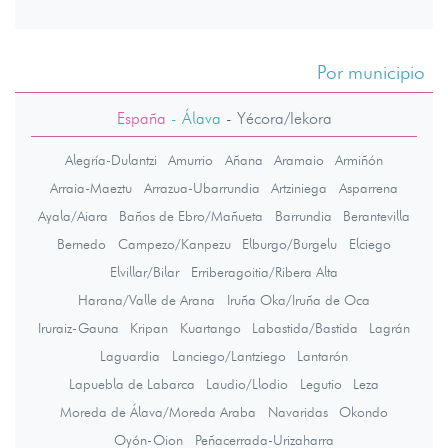
Por municipio
España
- Álava
-
Yécora/Iekora
Alegría-Dulantzi
Amurrio
Añana
Aramaio
Armiñón
Arraia-Maeztu
Arrazua-Ubarrundia
Artziniega
Asparrena
Ayala/Aiara
Baños de Ebro/Mañueta
Barrundia
Berantevilla
Bernedo
Campezo/Kanpezu
Elburgo/Burgelu
Elciego
Elvillar/Bilar
Erriberagoitia/Ribera Alta
Harana/Valle de Arana
Iruña Oka/Iruña de Oca
Iruraiz-Gauna
Kripan
Kuartango
Labastida/Bastida
Lagrán
Laguardia
Lanciego/Lantziego
Lantarón
Lapuebla de Labarca
Laudio/Llodio
Legutio
Leza
Moreda de Álava/Moreda Araba
Navaridas
Okondo
Oyón-Oion
Peñacerrada-Urizaharra