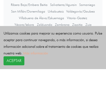
Ribera Baja/Erribera Beitia
Salvatierra/Agurain
Samaniego
San Millán/Donemiliaga
Urkabustaiz
Valdegovía/Gaubea
Villabuena de Álava/Eskuernaga
Vitoria-Gasteiz
Yécora/Iekora
Zalduondo
Zambrana
Zigoitia
Zuia
Utilizamos cookies para mejorar su experiencia como usuario. Pulse
aceptar para continuar navegando, o más información, si desea
Últimas noticias
información adicional sobre el tratamiento de cookies que realiza
nuestra web.
Más información
ACEPTAR
COPYRIGHT©
esquelas.es
2026.
Esquelas
Todos los derechos reservados.
Publicar esquelas
Noticias
Política de privacidad
Buscador