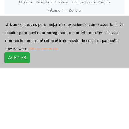
Ubrique
Vejer de la Frontera
Villaluenga del Rosario
Villamartín
Zahara
Utilizamos cookies para mejorar su experiencia como usuario. Pulse
Últimas noticias
aceptar para continuar navegando, o más información, si desea
información adicional sobre el tratamiento de cookies que realiza
nuestra web.
Más información
ACEPTAR
COPYRIGHT©
esquelas.es
2026.
Esquelas
Todos los derechos reservados.
Publicar esquelas
Noticias
Política de privacidad
Buscador
Política de Cookies
Condiciones de uso
Contacto