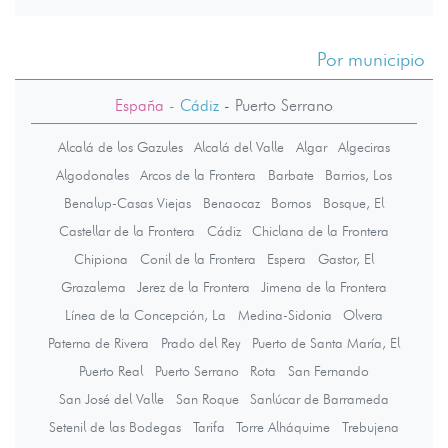
Por municipio
España
- Cádiz
-
Puerto Serrano
Alcalá de los Gazules
Alcalá del Valle
Algar
Algeciras
Algodonales
Arcos de la Frontera
Barbate
Barrios, Los
Benalup-Casas Viejas
Benaocaz
Bornos
Bosque, El
Castellar de la Frontera
Cádiz
Chiclana de la Frontera
Chipiona
Conil de la Frontera
Espera
Gastor, El
Grazalema
Jerez de la Frontera
Jimena de la Frontera
Línea de la Concepción, La
Medina-Sidonia
Olvera
Paterna de Rivera
Prado del Rey
Puerto de Santa María, El
Puerto Real
Puerto Serrano
Rota
San Fernando
San José del Valle
San Roque
Sanlúcar de Barrameda
Setenil de las Bodegas
Tarifa
Torre Alháquime
Trebujena