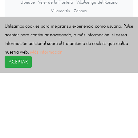
Ubrique
Vejer de la Frontera
Villaluenga del Rosario
Villamartín
Zahara
Utilizamos cookies para mejorar su experiencia como usuario. Pulse
Últimas noticias
aceptar para continuar navegando, o más información, si desea
información adicional sobre el tratamiento de cookies que realiza
nuestra web.
Más información
ACEPTAR
COPYRIGHT©
esquelas.es
2026.
Esquelas
Todos los derechos reservados.
Publicar esquelas
Noticias
Política de privacidad
Buscador
Política de Cookies
Condiciones de uso
Contacto