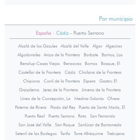
Por municipio
España
- Cádiz
-
Puerto Serrano
Alcalá de los Gazules
Alcalá del Valle
Algar
Algeciras
Algodonales
Arcos de la Frontera
Barbate
Barrios, Los
Benalup-Casas Viejas
Benaocaz
Bornos
Bosque, El
Castellar de la Frontera
Cádiz
Chiclana de la Frontera
Chipiona
Conil de la Frontera
Espera
Gastor, El
Grazalema
Jerez de la Frontera
Jimena de la Frontera
Línea de la Concepción, La
Medina-Sidonia
Olvera
Paterna de Rivera
Prado del Rey
Puerto de Santa María, El
Puerto Real
Puerto Serrano
Rota
San Fernando
San José del Valle
San Roque
Sanlúcar de Barrameda
Setenil de las Bodegas
Tarifa
Torre Alháquime
Trebujena