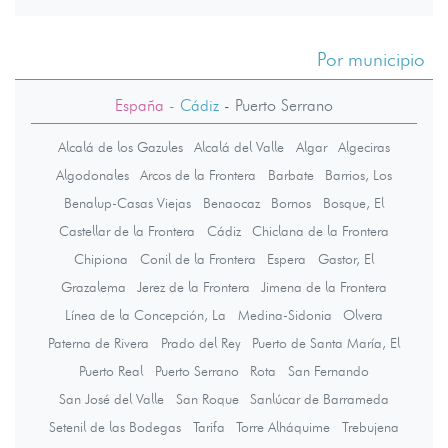
Por municipio
España
- Cádiz
-
Puerto Serrano
Alcalá de los Gazules
Alcalá del Valle
Algar
Algeciras
Algodonales
Arcos de la Frontera
Barbate
Barrios, Los
Benalup-Casas Viejas
Benaocaz
Bornos
Bosque, El
Castellar de la Frontera
Cádiz
Chiclana de la Frontera
Chipiona
Conil de la Frontera
Espera
Gastor, El
Grazalema
Jerez de la Frontera
Jimena de la Frontera
Línea de la Concepción, La
Medina-Sidonia
Olvera
Paterna de Rivera
Prado del Rey
Puerto de Santa María, El
Puerto Real
Puerto Serrano
Rota
San Fernando
San José del Valle
San Roque
Sanlúcar de Barrameda
Setenil de las Bodegas
Tarifa
Torre Alháquime
Trebujena