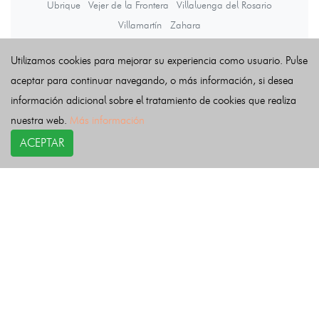
Ubrique
Vejer de la Frontera
Villaluenga del Rosario
Villamartín
Zahara
Utilizamos cookies para mejorar su experiencia como usuario. Pulse
Últimas noticias
aceptar para continuar navegando, o más información, si desea
información adicional sobre el tratamiento de cookies que realiza
nuestra web.
Más información
ACEPTAR
COPYRIGHT©
esquelas.es
2026.
Esquelas
Todos los derechos reservados.
Publicar esquelas
Noticias
Política de privacidad
Buscador
Política de Cookies
Condiciones de uso
Contacto