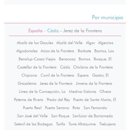
Por municipio
España
- Cádiz
-
Jerez de la Frontera
Alcalá de los Gazules
Alcalá del Valle
Algar
Algeciras
Algodonales
Arcos de la Frontera
Barbate
Barrios, Los
Benalup-Casas Viejas
Benaocaz
Bornos
Bosque, El
Castellar de la Frontera
Cádiz
Chiclana de la Frontera
Chipiona
Conil de la Frontera
Espera
Gastor, El
Grazalema
Jerez de la Frontera
Jimena de la Frontera
Línea de la Concepción, La
Medina-Sidonia
Olvera
Paterna de Rivera
Prado del Rey
Puerto de Santa María, El
Puerto Real
Puerto Serrano
Rota
San Fernando
San José del Valle
San Roque
Sanlúcar de Barrameda
Setenil de las Bodegas
Tarifa
Torre Alháquime
Trebujena