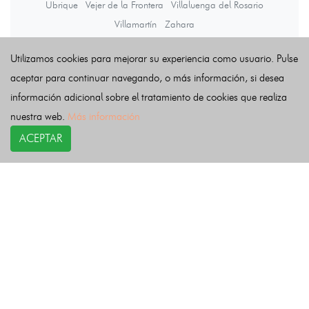
Ubrique
Vejer de la Frontera
Villaluenga del Rosario
Villamartín
Zahara
Utilizamos cookies para mejorar su experiencia como usuario. Pulse
Últimas noticias
aceptar para continuar navegando, o más información, si desea
información adicional sobre el tratamiento de cookies que realiza
nuestra web.
Más información
ACEPTAR
COPYRIGHT©
esquelas.es
2026.
Esquelas
Todos los derechos reservados.
Publicar esquelas
Noticias
Política de privacidad
Buscador
Política de Cookies
Condiciones de uso
Contacto