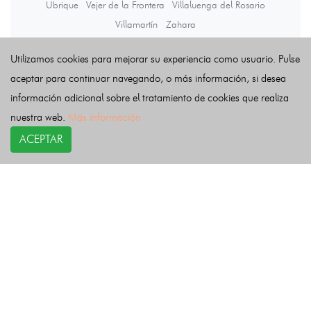
Ubrique
Vejer de la Frontera
Villaluenga del Rosario
Villamartín
Zahara
Utilizamos cookies para mejorar su experiencia como usuario. Pulse
Últimas noticias
aceptar para continuar navegando, o más información, si desea
información adicional sobre el tratamiento de cookies que realiza
nuestra web.
Más información
ACEPTAR
COPYRIGHT©
esquelas.es
2026.
Esquelas
Todos los derechos reservados.
Publicar esquelas
Noticias
Política de privacidad
Buscador
Política de Cookies
Condiciones de uso
Contacto