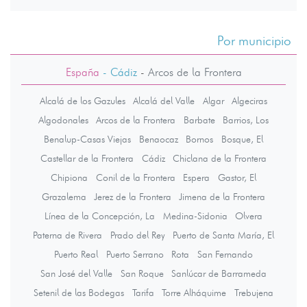
Por municipio
España
- Cádiz
-
Arcos de la Frontera
Alcalá de los Gazules
Alcalá del Valle
Algar
Algeciras
Algodonales
Arcos de la Frontera
Barbate
Barrios, Los
Benalup-Casas Viejas
Benaocaz
Bornos
Bosque, El
Castellar de la Frontera
Cádiz
Chiclana de la Frontera
Chipiona
Conil de la Frontera
Espera
Gastor, El
Grazalema
Jerez de la Frontera
Jimena de la Frontera
Línea de la Concepción, La
Medina-Sidonia
Olvera
Paterna de Rivera
Prado del Rey
Puerto de Santa María, El
Puerto Real
Puerto Serrano
Rota
San Fernando
San José del Valle
San Roque
Sanlúcar de Barrameda
Setenil de las Bodegas
Tarifa
Torre Alháquime
Trebujena