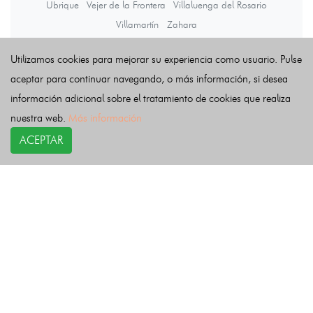
Ubrique
Vejer de la Frontera
Villaluenga del Rosario
Villamartín
Zahara
Utilizamos cookies para mejorar su experiencia como usuario. Pulse
Últimas noticias
aceptar para continuar navegando, o más información, si desea
información adicional sobre el tratamiento de cookies que realiza
nuestra web.
Más información
ACEPTAR
COPYRIGHT©
esquelas.es
2026.
Esquelas
Todos los derechos reservados.
Publicar esquelas
Noticias
Política de privacidad
Buscador
Política de Cookies
Condiciones de uso
Contacto