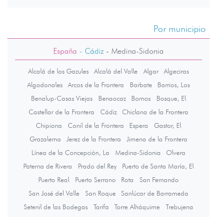
Por municipio
España
- Cádiz
-
Medina-Sidonia
Alcalá de los Gazules
Alcalá del Valle
Algar
Algeciras
Algodonales
Arcos de la Frontera
Barbate
Barrios, Los
Benalup-Casas Viejas
Benaocaz
Bornos
Bosque, El
Castellar de la Frontera
Cádiz
Chiclana de la Frontera
Chipiona
Conil de la Frontera
Espera
Gastor, El
Grazalema
Jerez de la Frontera
Jimena de la Frontera
Línea de la Concepción, La
Medina-Sidonia
Olvera
Paterna de Rivera
Prado del Rey
Puerto de Santa María, El
Puerto Real
Puerto Serrano
Rota
San Fernando
San José del Valle
San Roque
Sanlúcar de Barrameda
Setenil de las Bodegas
Tarifa
Torre Alháquime
Trebujena