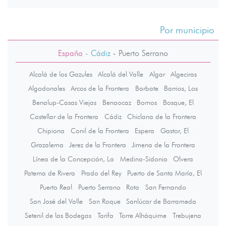
Por municipio
España
- Cádiz
-
Puerto Serrano
Alcalá de los Gazules
Alcalá del Valle
Algar
Algeciras
Algodonales
Arcos de la Frontera
Barbate
Barrios, Los
Benalup-Casas Viejas
Benaocaz
Bornos
Bosque, El
Castellar de la Frontera
Cádiz
Chiclana de la Frontera
Chipiona
Conil de la Frontera
Espera
Gastor, El
Grazalema
Jerez de la Frontera
Jimena de la Frontera
Línea de la Concepción, La
Medina-Sidonia
Olvera
Paterna de Rivera
Prado del Rey
Puerto de Santa María, El
Puerto Real
Puerto Serrano
Rota
San Fernando
San José del Valle
San Roque
Sanlúcar de Barrameda
Setenil de las Bodegas
Tarifa
Torre Alháquime
Trebujena