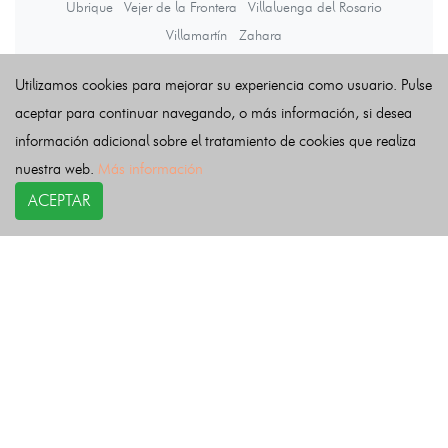
Ubrique
Vejer de la Frontera
Villaluenga del Rosario
Villamartín
Zahara
Utilizamos cookies para mejorar su experiencia como usuario. Pulse
Últimas noticias
aceptar para continuar navegando, o más información, si desea
información adicional sobre el tratamiento de cookies que realiza
nuestra web.
Más información
ACEPTAR
COPYRIGHT©
esquelas.es
2026.
Esquelas
Todos los derechos reservados.
Publicar esquelas
Noticias
Política de privacidad
Buscador
Política de Cookies
Condiciones de uso
Contacto