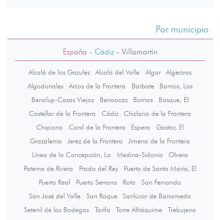
Por municipio
España
- Cádiz
-
Villamartín
Alcalá de los Gazules
Alcalá del Valle
Algar
Algeciras
Algodonales
Arcos de la Frontera
Barbate
Barrios, Los
Benalup-Casas Viejas
Benaocaz
Bornos
Bosque, El
Castellar de la Frontera
Cádiz
Chiclana de la Frontera
Chipiona
Conil de la Frontera
Espera
Gastor, El
Grazalema
Jerez de la Frontera
Jimena de la Frontera
Línea de la Concepción, La
Medina-Sidonia
Olvera
Paterna de Rivera
Prado del Rey
Puerto de Santa María, El
Puerto Real
Puerto Serrano
Rota
San Fernando
San José del Valle
San Roque
Sanlúcar de Barrameda
Setenil de las Bodegas
Tarifa
Torre Alháquime
Trebujena