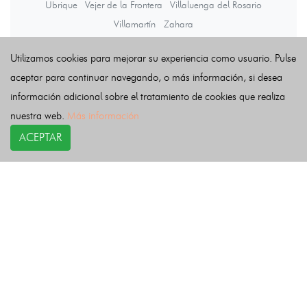
Ubrique
Vejer de la Frontera
Villaluenga del Rosario
Villamartín
Zahara
Utilizamos cookies para mejorar su experiencia como usuario. Pulse
Últimas noticias
aceptar para continuar navegando, o más información, si desea
información adicional sobre el tratamiento de cookies que realiza
nuestra web.
Más información
ACEPTAR
COPYRIGHT©
esquelas.es
2026.
Esquelas
Todos los derechos reservados.
Publicar esquelas
Noticias
Política de privacidad
Buscador
Política de Cookies
Condiciones de uso
Contacto