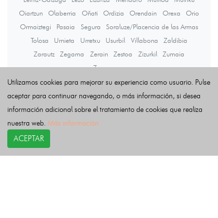
Oiartzun
Olaberria
Oñati
Ordizia
Orendain
Orexa
Orio
Ormaiztegi
Pasaia
Segura
Soraluze/Placencia de las Armas
Tolosa
Urnieta
Urretxu
Usurbil
Villabona
Zaldibia
Zarautz
Zegama
Zerain
Zestoa
Zizurkil
Zumaia
Zumarraga
Utilizamos cookies para mejorar su experiencia como usuario. Pulse
aceptar para continuar navegando, o más información, si desea
Últimas noticias
información adicional sobre el tratamiento de cookies que realiza
nuestra web.
Más información
ACEPTAR
COPYRIGHT©
esquelas.es
2026.
Esquelas
Todos los derechos reservados.
Publicar esquelas