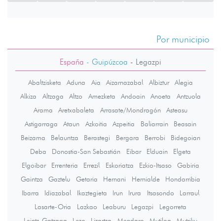
Por municipio
España
- Guipúzcoa
-
Legazpi
Abaltzisketa
Aduna
Aia
Aizarnazabal
Albiztur
Alegia
Alkiza
Altzaga
Altzo
Amezketa
Andoain
Anoeta
Antzuola
Arama
Aretxabaleta
Arrasate/Mondragón
Asteasu
Astigarraga
Ataun
Azkoitia
Azpeitia
Baliarrain
Beasain
Beizama
Belauntza
Berastegi
Bergara
Berrobi
Bidegoian
Deba
Donostia-San Sebastián
Eibar
Elduain
Elgeta
Elgoibar
Errenteria
Errezil
Eskoriatza
Ezkio-Itsaso
Gabiria
Gaintza
Gaztelu
Getaria
Hernani
Hernialde
Hondarribia
Ibarra
Idiazabal
Ikaztegieta
Irun
Irura
Itsasondo
Larraul
Lasarte-Oria
Lazkao
Leaburu
Legazpi
Legorreta
Leintz-Gatzaga
Lezo
Lizartza
Mendaro
Mutiloa
Mutriku