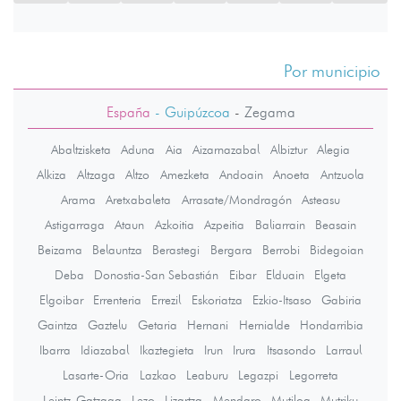
Por municipio
España
- Guipúzcoa
-
Zegama
Abaltzisketa
Aduna
Aia
Aizarnazabal
Albiztur
Alegia
Alkiza
Altzaga
Altzo
Amezketa
Andoain
Anoeta
Antzuola
Arama
Aretxabaleta
Arrasate/Mondragón
Asteasu
Astigarraga
Ataun
Azkoitia
Azpeitia
Baliarrain
Beasain
Beizama
Belauntza
Berastegi
Bergara
Berrobi
Bidegoian
Deba
Donostia-San Sebastián
Eibar
Elduain
Elgeta
Elgoibar
Errenteria
Errezil
Eskoriatza
Ezkio-Itsaso
Gabiria
Gaintza
Gaztelu
Getaria
Hernani
Hernialde
Hondarribia
Ibarra
Idiazabal
Ikaztegieta
Irun
Irura
Itsasondo
Larraul
Lasarte-Oria
Lazkao
Leaburu
Legazpi
Legorreta
Leintz-Gatzaga
Lezo
Lizartza
Mendaro
Mutiloa
Mutriku