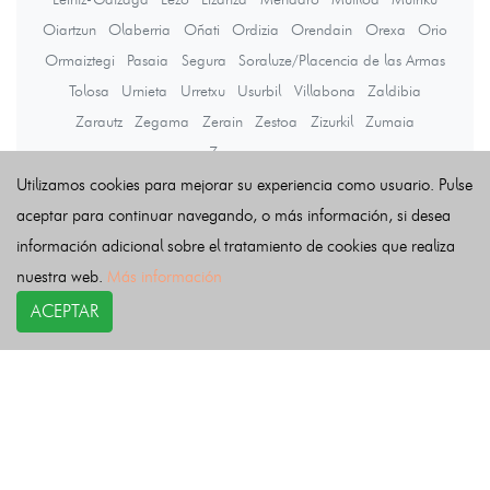
Oiartzun
Olaberria
Oñati
Ordizia
Orendain
Orexa
Orio
Ormaiztegi
Pasaia
Segura
Soraluze/Placencia de las Armas
Tolosa
Urnieta
Urretxu
Usurbil
Villabona
Zaldibia
Zarautz
Zegama
Zerain
Zestoa
Zizurkil
Zumaia
Zumarraga
Utilizamos cookies para mejorar su experiencia como usuario. Pulse
aceptar para continuar navegando, o más información, si desea
Últimas noticias
información adicional sobre el tratamiento de cookies que realiza
nuestra web.
Más información
ACEPTAR
COPYRIGHT©
esquelas.es
2026.
Esquelas
Todos los derechos reservados.
Publicar esquelas