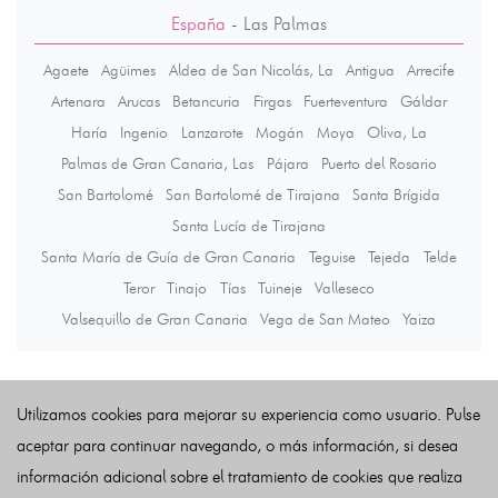
España
-
Las Palmas
Agaete
Agüimes
Aldea de San Nicolás, La
Antigua
Arrecife
Artenara
Arucas
Betancuria
Firgas
Fuerteventura
Gáldar
Haría
Ingenio
Lanzarote
Mogán
Moya
Oliva, La
Palmas de Gran Canaria, Las
Pájara
Puerto del Rosario
San Bartolomé
San Bartolomé de Tirajana
Santa Brígida
Santa Lucía de Tirajana
Santa María de Guía de Gran Canaria
Teguise
Tejeda
Telde
Teror
Tinajo
Tías
Tuineje
Valleseco
Valsequillo de Gran Canaria
Vega de San Mateo
Yaiza
Últimas noticias
Utilizamos cookies para mejorar su experiencia como usuario. Pulse
aceptar para continuar navegando, o más información, si desea
información adicional sobre el tratamiento de cookies que realiza