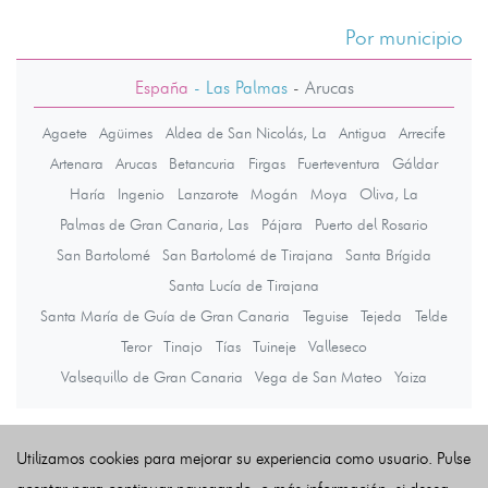
Por municipio
España
- Las Palmas
-
Arucas
Agaete
Agüimes
Aldea de San Nicolás, La
Antigua
Arrecife
Artenara
Arucas
Betancuria
Firgas
Fuerteventura
Gáldar
Haría
Ingenio
Lanzarote
Mogán
Moya
Oliva, La
Palmas de Gran Canaria, Las
Pájara
Puerto del Rosario
San Bartolomé
San Bartolomé de Tirajana
Santa Brígida
Santa Lucía de Tirajana
Santa María de Guía de Gran Canaria
Teguise
Tejeda
Telde
Teror
Tinajo
Tías
Tuineje
Valleseco
Valsequillo de Gran Canaria
Vega de San Mateo
Yaiza
Últimas noticias
Utilizamos cookies para mejorar su experiencia como usuario. Pulse