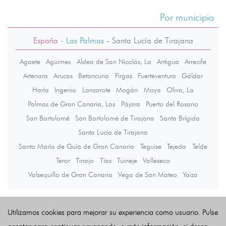
Por municipio
España
- Las Palmas
-
Santa Lucía de Tirajana
Agaete
Agüimes
Aldea de San Nicolás, La
Antigua
Arrecife
Artenara
Arucas
Betancuria
Firgas
Fuerteventura
Gáldar
Haría
Ingenio
Lanzarote
Mogán
Moya
Oliva, La
Palmas de Gran Canaria, Las
Pájara
Puerto del Rosario
San Bartolomé
San Bartolomé de Tirajana
Santa Brígida
Santa Lucía de Tirajana
Santa María de Guía de Gran Canaria
Teguise
Tejeda
Telde
Teror
Tinajo
Tías
Tuineje
Valleseco
Valsequillo de Gran Canaria
Vega de San Mateo
Yaiza
Últimas noticias
Utilizamos cookies para mejorar su experiencia como usuario. Pulse