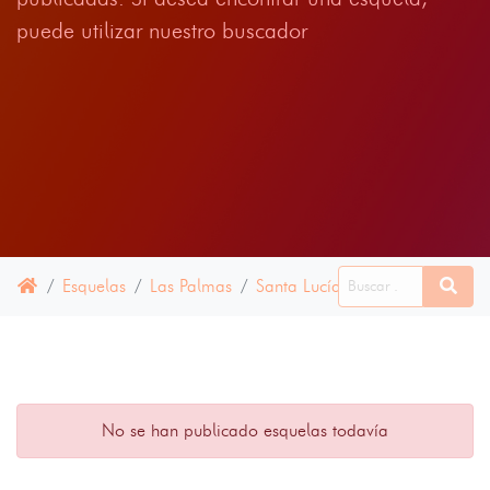
puede utilizar nuestro buscador
Esquelas
Las Palmas
Santa Lucía de Tirajana
28 
No se han publicado esquelas todavía