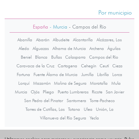
Por municipio
España
- Murcia
-
Campos del Río
Abanilla
Abarán
Albudeite
Alcantarilla
Alcázares, Los
Aledo
Alguazas
Alhama de Murcia
Archena
Águilas
Beniel
Blanca
Bullas
Calasparra
Campos del Río
Caravaca de la Cruz
Cartagena
Cehegín
Ceutí
Cieza
Fortuna
Fuente Álamo de Murcia
Jumilla
Librilla
Lorca
Lorquí
Mazarrón
Molina de Segura
Moratalla
Mula
Murcia
Ojós
Pliego
Puerto Lumbreras
Ricote
San Javier
San Pedro del Pinatar
Santomera
Torre-Pacheco
Torres de Cotillas, Las
Totana
Ulea
Unión, La
Villanueva del Río Segura
Yecla