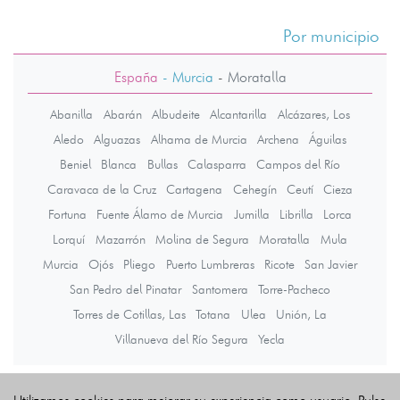
Por municipio
España
- Murcia
-
Moratalla
Abanilla
Abarán
Albudeite
Alcantarilla
Alcázares, Los
Aledo
Alguazas
Alhama de Murcia
Archena
Águilas
Beniel
Blanca
Bullas
Calasparra
Campos del Río
Caravaca de la Cruz
Cartagena
Cehegín
Ceutí
Cieza
Fortuna
Fuente Álamo de Murcia
Jumilla
Librilla
Lorca
Lorquí
Mazarrón
Molina de Segura
Moratalla
Mula
Murcia
Ojós
Pliego
Puerto Lumbreras
Ricote
San Javier
San Pedro del Pinatar
Santomera
Torre-Pacheco
Torres de Cotillas, Las
Totana
Ulea
Unión, La
Villanueva del Río Segura
Yecla