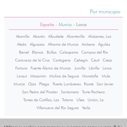
Por municipio
España
- Murcia
-
Lorca
Abanilla
Abarán
Albudeite
Alcantarilla
Alcázares, Los
Aledo
Alguazas
Alhama de Murcia
Archena
Águilas
Beniel
Blanca
Bullas
Calasparra
Campos del Río
Caravaca de la Cruz
Cartagena
Cehegín
Ceutí
Cieza
Fortuna
Fuente Álamo de Murcia
Jumilla
Librilla
Lorca
Lorquí
Mazarrón
Molina de Segura
Moratalla
Mula
Murcia
Ojós
Pliego
Puerto Lumbreras
Ricote
San Javier
San Pedro del Pinatar
Santomera
Torre-Pacheco
Torres de Cotillas, Las
Totana
Ulea
Unión, La
Villanueva del Río Segura
Yecla