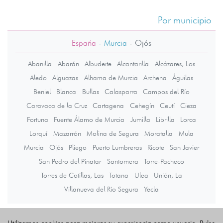
Por municipio
España
- Murcia
-
Ojós
Abanilla
Abarán
Albudeite
Alcantarilla
Alcázares, Los
Aledo
Alguazas
Alhama de Murcia
Archena
Águilas
Beniel
Blanca
Bullas
Calasparra
Campos del Río
Caravaca de la Cruz
Cartagena
Cehegín
Ceutí
Cieza
Fortuna
Fuente Álamo de Murcia
Jumilla
Librilla
Lorca
Lorquí
Mazarrón
Molina de Segura
Moratalla
Mula
Murcia
Ojós
Pliego
Puerto Lumbreras
Ricote
San Javier
San Pedro del Pinatar
Santomera
Torre-Pacheco
Torres de Cotillas, Las
Totana
Ulea
Unión, La
Villanueva del Río Segura
Yecla