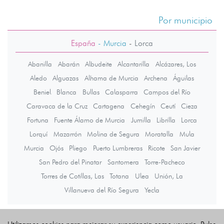
Por municipio
España
- Murcia
-
Lorca
Abanilla
Abarán
Albudeite
Alcantarilla
Alcázares, Los
Aledo
Alguazas
Alhama de Murcia
Archena
Águilas
Beniel
Blanca
Bullas
Calasparra
Campos del Río
Caravaca de la Cruz
Cartagena
Cehegín
Ceutí
Cieza
Fortuna
Fuente Álamo de Murcia
Jumilla
Librilla
Lorca
Lorquí
Mazarrón
Molina de Segura
Moratalla
Mula
Murcia
Ojós
Pliego
Puerto Lumbreras
Ricote
San Javier
San Pedro del Pinatar
Santomera
Torre-Pacheco
Torres de Cotillas, Las
Totana
Ulea
Unión, La
Villanueva del Río Segura
Yecla