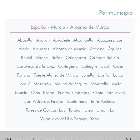
Por municipio
España
- Murcia
-
Alhama de Murcia
Abanilla
Abarán
Albudeite
Alcantarilla
Alcázares, Los
Aledo
Alguazas
Alhama de Murcia
Archena
Águilas
Beniel
Blanca
Bullas
Calasparra
Campos del Río
Caravaca de la Cruz
Cartagena
Cehegín
Ceutí
Cieza
Fortuna
Fuente Álamo de Murcia
Jumilla
Librilla
Lorca
Lorquí
Mazarrón
Molina de Segura
Moratalla
Mula
Murcia
Ojós
Pliego
Puerto Lumbreras
Ricote
San Javier
San Pedro del Pinatar
Santomera
Torre-Pacheco
Torres de Cotillas, Las
Totana
Ulea
Unión, La
Villanueva del Río Segura
Yecla