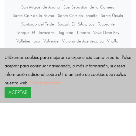
San Miguel de Abona
San Sebastián de la Gomera
Santa Cruz de la Palma
Santa Cruz de Tenerife
Santa Úrsula
Santiago del Teide
Sauzal, El
Silos, Los
Tacoronte
Tanque, El
Tazacorte
Tegueste
Tijarafe
Valle Gran Rey
Vallehermoso
Valverde
Victoria de Acentejo, La
Vilaflor
Villa de Mazo
Utilizamos cookies para mejorar su experiencia como usuario. Pulse
aceptar para continuar navegando, o más información, si desea
Últimas noticias
información adicional sobre el tratamiento de cookies que realiza
nuestra web.
Más información
ACEPTAR
COPYRIGHT©
esquelas.es
2026.
Esquelas
Todos los derechos reservados.