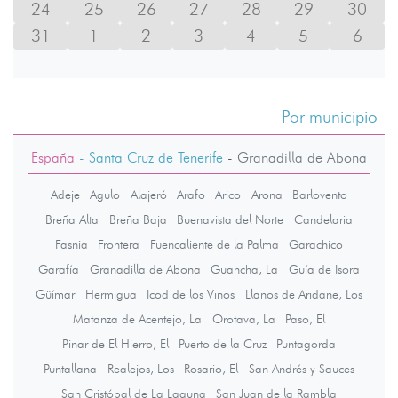
24
25
26
27
28
29
30
31
1
2
3
4
5
6
Por municipio
España
- Santa Cruz de Tenerife
-
Granadilla de Abona
Adeje
Agulo
Alajeró
Arafo
Arico
Arona
Barlovento
Breña Alta
Breña Baja
Buenavista del Norte
Candelaria
Fasnia
Frontera
Fuencaliente de la Palma
Garachico
Garafía
Granadilla de Abona
Guancha, La
Guía de Isora
Güímar
Hermigua
Icod de los Vinos
Llanos de Aridane, Los
Matanza de Acentejo, La
Orotava, La
Paso, El
Pinar de El Hierro, El
Puerto de la Cruz
Puntagorda
Puntallana
Realejos, Los
Rosario, El
San Andrés y Sauces
San Cristóbal de La Laguna
San Juan de la Rambla