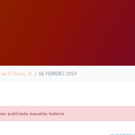
 de El Hierro, El
06 FEBRERO 2024
han publicado esquelas todavía