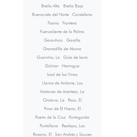
Breña Alta
Breña Baja
Buenavista del Norte
Candelaria
Fasnia
Frontera
Fuencaliente de la Palma
Garachico
Garafía
Granadilla de Abona
Guancha, La
Guía de Isora
Güímar
Hermigua
Icod de los Vinos
Llanos de Aridane, Los
Matanza de Acentejo, La
Orotava, La
Paso, El
Pinar de El Hierro, El
Puerto de la Cruz
Puntagorda
Puntallana
Realejos, Los
Rosario, El
San Andrés y Sauces