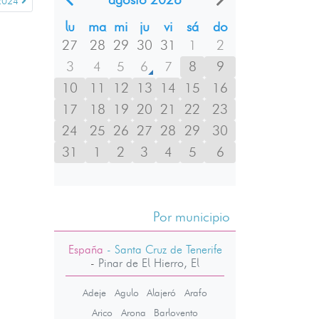
2024
lu
ma
mi
ju
vi
sá
do
27
28
29
30
31
1
2
3
4
5
6
7
8
9
10
11
12
13
14
15
16
17
18
19
20
21
22
23
24
25
26
27
28
29
30
31
1
2
3
4
5
6
Por municipio
España
- Santa Cruz de Tenerife
-
Pinar de El Hierro, El
Adeje
Agulo
Alajeró
Arafo
Arico
Arona
Barlovento