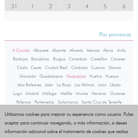
31
1
2
3
4
5
6
Por provincia
A Coruña
Albacete
Alicante
Almería
Asturias
Álava
Ávila
Badajoz
Barcelona
Burgos
Cantabria
Castellón
Cáceres
Cádiz
Ceuta
Ciudad Real
Córdoba
Cuenca
Girona
Granada
Guadalajara
Guipúzcoa
Huelva
Huesca
Islas Baleares
Jaén
La Rioja
Las Palmas
León
Lleida
Lugo
Madrid
Málaga
Melilla
Murcia
Navarra
Ourense
Palencia
Pontevedra
Salamanca
Santa Cruz de Tenerife
Segovia
Sevilla
Soria
Tarragona
Teruel
Toledo
Valencia
Utilizamos cookies para mejorar su experiencia como usuario. Pulse
Valladolid
Vizcaya
Zamora
Zaragoza
aceptar para continuar navegando, o más información, si desea
información adicional sobre el tratamiento de cookies que realiza