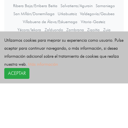
Ribera Baja/Erribera Beitia
Salvatierra/Agurain
Samaniego
San Millán/Donemiliaga
Urkabustaiz
Valdegovía/Gaubea
Villabuena de Álava/Eskuernaga
Vitoria-Gasteiz
Yécora/Iekora
Zalduondo
Zambrana
Zigoitia
Zuia
Utilizamos cookies para mejorar su experiencia como usuario. Pulse
aceptar para continuar navegando, o más información, si desea
Últimas noticias
información adicional sobre el tratamiento de cookies que realiza
nuestra web.
Más información
ACEPTAR
COPYRIGHT©
esquelas.es
2026.
Esquelas
Todos los derechos reservados.
Publicar esquelas
Noticias
Política de privacidad
Buscador