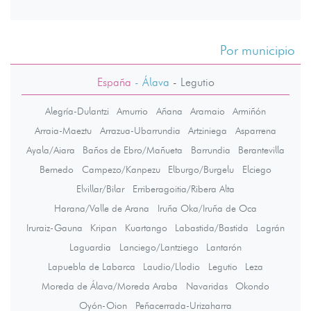
Por municipio
España
- Álava
-
Legutio
Alegría-Dulantzi
Amurrio
Añana
Aramaio
Armiñón
Arraia-Maeztu
Arrazua-Ubarrundia
Artziniega
Asparrena
Ayala/Aiara
Baños de Ebro/Mañueta
Barrundia
Berantevilla
Bernedo
Campezo/Kanpezu
Elburgo/Burgelu
Elciego
Elvillar/Bilar
Erriberagoitia/Ribera Alta
Harana/Valle de Arana
Iruña Oka/Iruña de Oca
Iruraiz-Gauna
Kripan
Kuartango
Labastida/Bastida
Lagrán
Laguardia
Lanciego/Lantziego
Lantarón
Lapuebla de Labarca
Laudio/Llodio
Legutio
Leza
Moreda de Álava/Moreda Araba
Navaridas
Okondo
Oyón-Oion
Peñacerrada-Urizaharra