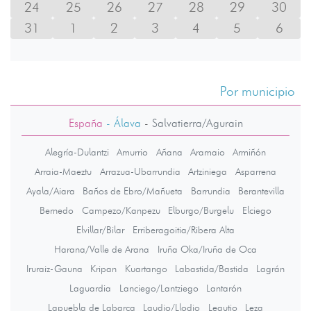
24
25
26
27
28
29
30
31
1
2
3
4
5
6
Por municipio
España
- Álava
-
Salvatierra/Agurain
Alegría-Dulantzi
Amurrio
Añana
Aramaio
Armiñón
Arraia-Maeztu
Arrazua-Ubarrundia
Artziniega
Asparrena
Ayala/Aiara
Baños de Ebro/Mañueta
Barrundia
Berantevilla
Bernedo
Campezo/Kanpezu
Elburgo/Burgelu
Elciego
Elvillar/Bilar
Erriberagoitia/Ribera Alta
Harana/Valle de Arana
Iruña Oka/Iruña de Oca
Iruraiz-Gauna
Kripan
Kuartango
Labastida/Bastida
Lagrán
Laguardia
Lanciego/Lantziego
Lantarón
Lapuebla de Labarca
Laudio/Llodio
Legutio
Leza