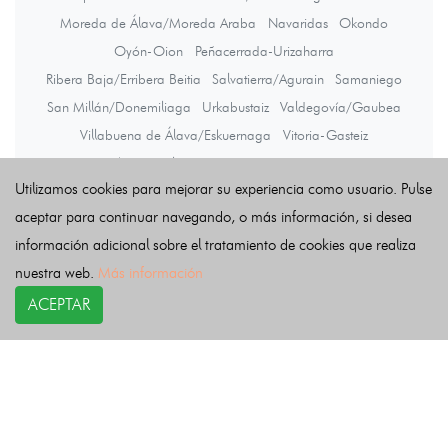
Moreda de Álava/Moreda Araba
Navaridas
Okondo
Oyón-Oion
Peñacerrada-Urizaharra
Ribera Baja/Erribera Beitia
Salvatierra/Agurain
Samaniego
San Millán/Donemiliaga
Urkabustaiz
Valdegovía/Gaubea
Villabuena de Álava/Eskuernaga
Vitoria-Gasteiz
Yécora/Iekora
Zalduondo
Zambrana
Zigoitia
Zuia
Utilizamos cookies para mejorar su experiencia como usuario. Pulse
aceptar para continuar navegando, o más información, si desea
Últimas noticias
información adicional sobre el tratamiento de cookies que realiza
nuestra web.
Más información
ACEPTAR
COPYRIGHT©
esquelas.es
2026.
Esquelas
Todos los derechos reservados.