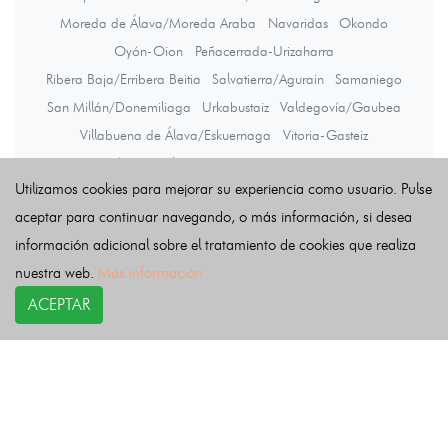
Moreda de Álava/Moreda Araba
Navaridas
Okondo
Oyón-Oion
Peñacerrada-Urizaharra
Ribera Baja/Erribera Beitia
Salvatierra/Agurain
Samaniego
San Millán/Donemiliaga
Urkabustaiz
Valdegovía/Gaubea
Villabuena de Álava/Eskuernaga
Vitoria-Gasteiz
Yécora/Iekora
Zalduondo
Zambrana
Zigoitia
Zuia
Utilizamos cookies para mejorar su experiencia como usuario. Pulse
aceptar para continuar navegando, o más información, si desea
Últimas noticias
información adicional sobre el tratamiento de cookies que realiza
nuestra web.
Más información
ACEPTAR
COPYRIGHT©
esquelas.es
2026.
Esquelas
Todos los derechos reservados.