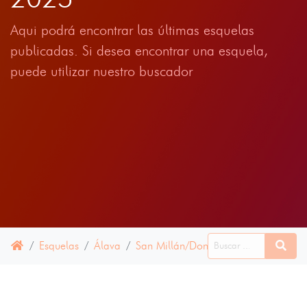
Aqui podrá encontrar las últimas esquelas
publicadas. Si desea encontrar una esquela,
puede utilizar nuestro buscador
Esquelas
Álava
San Millán/Donemiliaga
16 ABRI