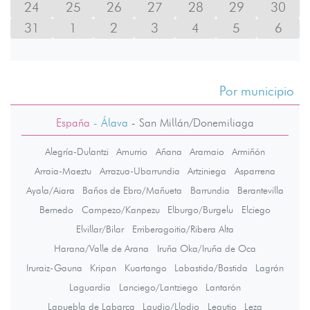
24
25
26
27
28
29
30
31
1
2
3
4
5
6
Por municipio
España
- Álava
-
San Millán/Donemiliaga
Alegría-Dulantzi
Amurrio
Añana
Aramaio
Armiñón
Arraia-Maeztu
Arrazua-Ubarrundia
Artziniega
Asparrena
Ayala/Aiara
Baños de Ebro/Mañueta
Barrundia
Berantevilla
Bernedo
Campezo/Kanpezu
Elburgo/Burgelu
Elciego
Elvillar/Bilar
Erriberagoitia/Ribera Alta
Harana/Valle de Arana
Iruña Oka/Iruña de Oca
Iruraiz-Gauna
Kripan
Kuartango
Labastida/Bastida
Lagrán
Laguardia
Lanciego/Lantziego
Lantarón
Lapuebla de Labarca
Laudio/Llodio
Legutio
Leza