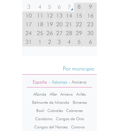
3
4
5
6
7
8
9
10
11
12
13
14
15
16
17
18
19
20
21
22
23
24
25
26
27
28
29
30
31
1
2
3
4
5
6
Por municipio
España
- Asturias
-
Amieva
Allande
Aller
Amieva
Avilés
Belmonte de Miranda
Bimenes
Boal
Cabrales
Cabranes
Candamo
Cangas de Onís
Cangas del Narcea
Caravia