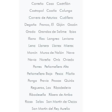
Carreño
Caso
Castrillón
Castropol
Coaña
Colunga
Corvera de Asturias
Cudillero
Degaña
Franco, El
Gijón
Gozón
Grado
Grandas de Salime
Ibias
Illano
Illas
Langreo
Laviana
Lena
Llanera
Llanes
Mieres
Morcín
Muros de Nalón
Nava
Navia
Noreña
Onís
Oviedo
Parres
Peñamellera Alta
Peñamellera Baja
Pesoz
Piloña
Ponga
Pravia
Proaza
Quirós
Regueras, Las
Ribadedeva
Ribadesella
Ribera de Arriba
Riosa
Salas
San Martín de Oscos
San Martín del Rey Aurelio