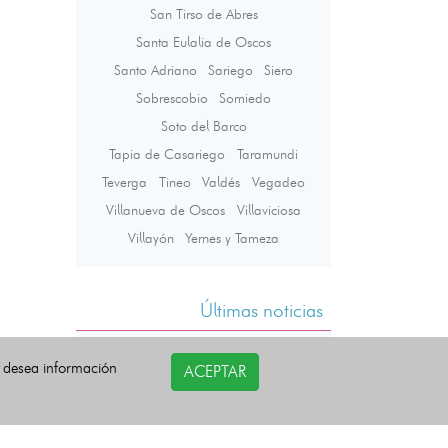
San Tirso de Abres
Santa Eulalia de Oscos
Santo Adriano
Sariego
Siero
Sobrescobio
Somiedo
Soto del Barco
Tapia de Casariego
Taramundi
Teverga
Tineo
Valdés
Vegadeo
Villanueva de Oscos
Villaviciosa
Villayón
Yernes y Tameza
Últimas noticias
i desea información
ACEPTAR