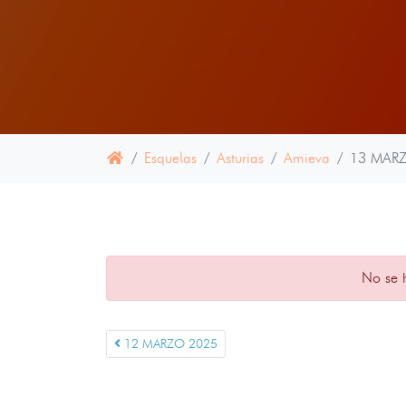
Esquelas
Asturias
Amieva
13 MAR
No se 
12 MARZO 2025