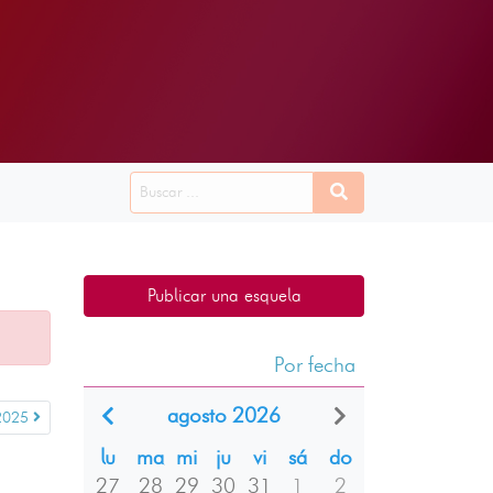
Publicar una esquela
Por fecha
agosto 2026
2025
lu
ma
mi
ju
vi
sá
do
27
28
29
30
31
1
2