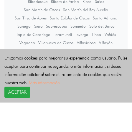
Ribadesella
Ribera de Arriba
Riosa
Salas
San Martín de Oscos
San Martín del Rey Aurelio
San Tirso de Abres
Santa Eulalia de Oscos
Santo Adriano
Sariego
Siero
Sobrescobio
Somiedo
Soto del Barco
Tapia de Casariego
Taramundi
Teverga
Tineo
Valdés
Vegadeo
Villanueva de Oscos
Villaviciosa
Villayón
Yernes y Tameza
Utilizamos cookies para mejorar su experiencia como usuario. Pulse
aceptar para continuar navegando, o más información, si desea
Últimas noticias
información adicional sobre el tratamiento de cookies que realiza
nuestra web.
Más información
ACEPTAR
COPYRIGHT©
esquelas.es
2026.
Esquelas