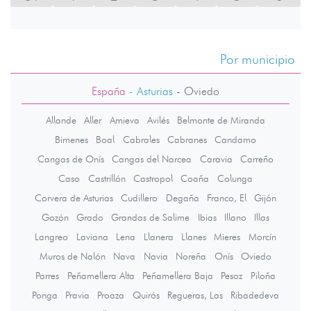
Por municipio
España
- Asturias
-
Oviedo
Allande
Aller
Amieva
Avilés
Belmonte de Miranda
Bimenes
Boal
Cabrales
Cabranes
Candamo
Cangas de Onís
Cangas del Narcea
Caravia
Carreño
Caso
Castrillón
Castropol
Coaña
Colunga
Corvera de Asturias
Cudillero
Degaña
Franco, El
Gijón
Gozón
Grado
Grandas de Salime
Ibias
Illano
Illas
Langreo
Laviana
Lena
Llanera
Llanes
Mieres
Morcín
Muros de Nalón
Nava
Navia
Noreña
Onís
Oviedo
Parres
Peñamellera Alta
Peñamellera Baja
Pesoz
Piloña
Ponga
Pravia
Proaza
Quirós
Regueras, Las
Ribadedeva