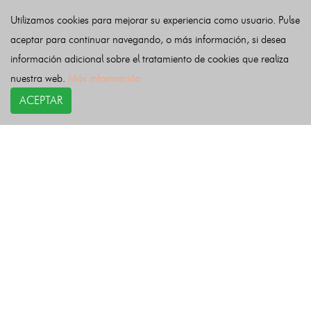
Valdeolea
Valdeprado del Río
Valderredible
Utilizamos cookies para mejorar su experiencia como usuario. Pulse
Valle de Villaverde
Vega de Liébana
Vega de Pas
aceptar para continuar navegando, o más información, si desea
Villacarriedo
Villaescusa
Villafufre
Voto
información adicional sobre el tratamiento de cookies que realiza
nuestra web.
Más información
Últimas noticias
ACEPTAR
COPYRIGHT©
esquelas.es
2026.
Esquelas
Todos los derechos reservados.
Publicar esquelas
Noticias
Política de privacidad
Buscador
Política de Cookies
Condiciones de uso