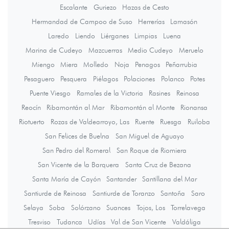
Escalante
Guriezo
Hazas de Cesto
Hermandad de Campoo de Suso
Herrerías
Lamasón
Laredo
Liendo
Liérganes
Limpias
Luena
Marina de Cudeyo
Mazcuerras
Medio Cudeyo
Meruelo
Miengo
Miera
Molledo
Noja
Penagos
Peñarrubia
Pesaguero
Pesquera
Piélagos
Polaciones
Polanco
Potes
Puente Viesgo
Ramales de la Victoria
Rasines
Reinosa
Reocín
Ribamontán al Mar
Ribamontán al Monte
Rionansa
Riotuerto
Rozas de Valdearroyo, Las
Ruente
Ruesga
Ruiloba
San Felices de Buelna
San Miguel de Aguayo
San Pedro del Romeral
San Roque de Riomiera
San Vicente de la Barquera
Santa Cruz de Bezana
Santa María de Cayón
Santander
Santillana del Mar
Santiurde de Reinosa
Santiurde de Toranzo
Santoña
Saro
Selaya
Soba
Solórzano
Suances
Tojos, Los
Torrelavega
Tresviso
Tudanca
Udías
Val de San Vicente
Valdáliga