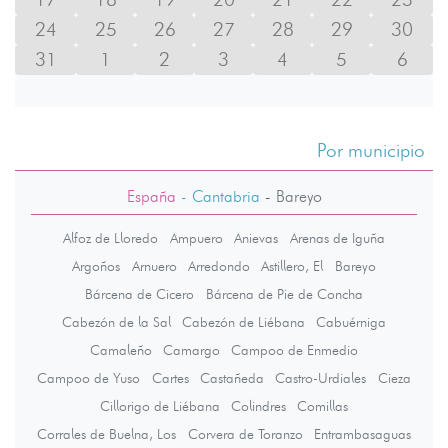
24
25
26
27
28
29
30
31
1
2
3
4
5
6
Por municipio
España
- Cantabria
-
Bareyo
Alfoz de Lloredo
Ampuero
Anievas
Arenas de Iguña
Argoños
Arnuero
Arredondo
Astillero, El
Bareyo
Bárcena de Cicero
Bárcena de Pie de Concha
Cabezón de la Sal
Cabezón de Liébana
Cabuérniga
Camaleño
Camargo
Campoo de Enmedio
Campoo de Yuso
Cartes
Castañeda
Castro-Urdiales
Cieza
Cillorigo de Liébana
Colindres
Comillas
Corrales de Buelna, Los
Corvera de Toranzo
Entrambasaguas