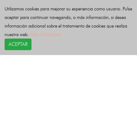
Valdeolea
Valdeprado del Río
Valderredible
Utilizamos cookies para mejorar su experiencia como usuario. Pulse
Valle de Villaverde
Vega de Liébana
Vega de Pas
aceptar para continuar navegando, o más información, si desea
Villacarriedo
Villaescusa
Villafufre
Voto
información adicional sobre el tratamiento de cookies que realiza
nuestra web.
Más información
Últimas noticias
ACEPTAR
COPYRIGHT©
esquelas.es
2026.
Esquelas
Todos los derechos reservados.
Publicar esquelas
Noticias
Política de privacidad
Buscador
Política de Cookies
Condiciones de uso