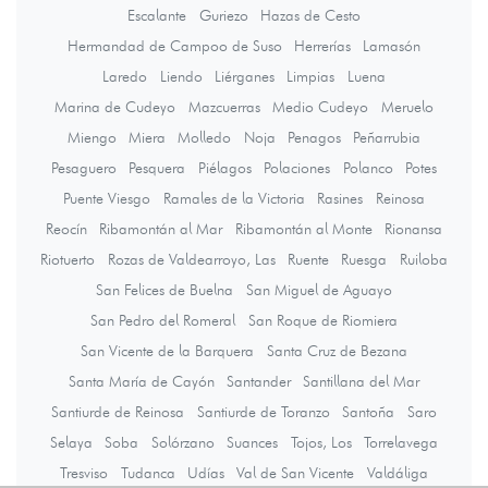
Escalante
Guriezo
Hazas de Cesto
Hermandad de Campoo de Suso
Herrerías
Lamasón
Laredo
Liendo
Liérganes
Limpias
Luena
Marina de Cudeyo
Mazcuerras
Medio Cudeyo
Meruelo
Miengo
Miera
Molledo
Noja
Penagos
Peñarrubia
Pesaguero
Pesquera
Piélagos
Polaciones
Polanco
Potes
Puente Viesgo
Ramales de la Victoria
Rasines
Reinosa
Reocín
Ribamontán al Mar
Ribamontán al Monte
Rionansa
Riotuerto
Rozas de Valdearroyo, Las
Ruente
Ruesga
Ruiloba
San Felices de Buelna
San Miguel de Aguayo
San Pedro del Romeral
San Roque de Riomiera
San Vicente de la Barquera
Santa Cruz de Bezana
Santa María de Cayón
Santander
Santillana del Mar
Santiurde de Reinosa
Santiurde de Toranzo
Santoña
Saro
Selaya
Soba
Solórzano
Suances
Tojos, Los
Torrelavega
Tresviso
Tudanca
Udías
Val de San Vicente
Valdáliga