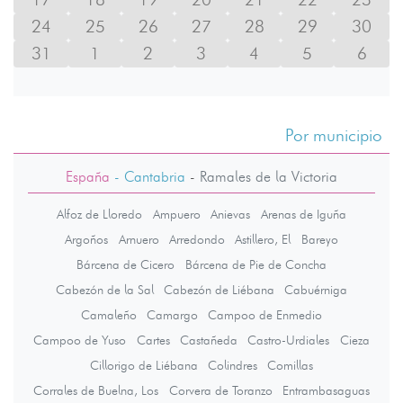
24
25
26
27
28
29
30
31
1
2
3
4
5
6
Por municipio
España
- Cantabria
-
Ramales de la Victoria
Alfoz de Lloredo
Ampuero
Anievas
Arenas de Iguña
Argoños
Arnuero
Arredondo
Astillero, El
Bareyo
Bárcena de Cicero
Bárcena de Pie de Concha
Cabezón de la Sal
Cabezón de Liébana
Cabuérniga
Camaleño
Camargo
Campoo de Enmedio
Campoo de Yuso
Cartes
Castañeda
Castro-Urdiales
Cieza
Cillorigo de Liébana
Colindres
Comillas
Corrales de Buelna, Los
Corvera de Toranzo
Entrambasaguas