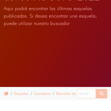
Aqui podrá encontrar las últimas esquelas
publicadas. Si desea encontrar una esquela,
puede utilizar nuestro buscador
Esquelas
Cantabria
Ramales de la Victoria
06 A